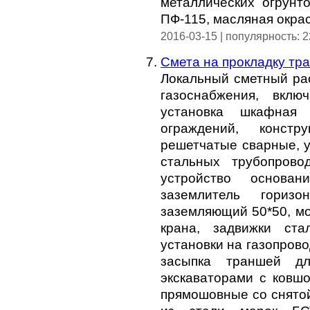
металлических огрунт
ПФ-115, масляная окрас
2016-03-15 | популярность: 
Смета на прокладку тр
Локальный сметный рас
газоснабжения, вклю
установка шкафная
ограждений, констр
решетчатые сварные, 
стальных трубопрово
устройство основа
заземлитель гориз
заземляющий 50*50, м
крана, задвижки ст
установки на газопрово
засыпка траншей дл
экскаваторами с ковш
прямошовные со снятой