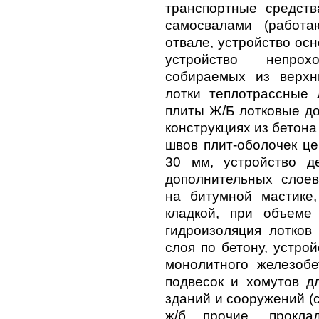
транспортные средств
самосвалами (работа
отвале, устройство ос
устройство непрох
собираемых из верхн
лотки теплотрассные 
плиты Ж/Б лотковые до
конструкциях из бетона
швов плит-оболочек це
30 мм, устройство д
дополнительных слоев
на битумной мастике,
кладкой, при объеме
гидроизоляция лотков
слоя по бетону, устро
монолитного железобе
подвесок и хомутов д
зданий и сооружений (
ж/б прочие, прокла