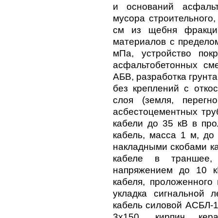
и оснований асфальт
мусора строительного,
см из щебня фракци
материалов с пределом
мПа, устройство пок
асфальтобетонных см
АБВ, разработка грунта
без креплений с откос
слоя (земля, перегн
асбестоцементных труб
кабели до 35 кВ в про
кабель, масса 1 м, до
накладными скобами ка
кабеле в траншее,
напряжением до 10 к
кабеля, проложенного 
укладка сигнальной л
кабель силовой АСБЛ-1
3х150, кирпич кер