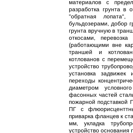
материалов с предел
разработка грунта в 
"обратная лопата"
бульдозерами, добор г
грунта вручную в транш
откосами, перевозка
(работающими вне кар
траншей и котлова
котлованов с перемещ
устройство трубопрово
установка задвижек 
переходы концентричес
диаметром условног
фасонных частей стал
пожарной подставкой П
ПГ с флюорисценттн
приварка фланцев к ст
мм, укладка трубопр
устройство основания 