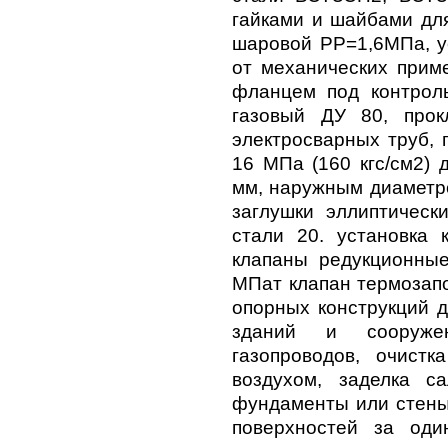
гайками и шайбами для
шаровой РР=1,6МПа, ус
от механических прим
фланцем под контрол
газовый ДУ 80, прок
электросварных труб, 
16 МПа (160 кгс/см2) 
мм, наружным диаметро
заглушки эллиптическ
стали 20. установка 
клапаны редукционны
МПат клапан термозап
опорных конструкций д
зданий и сооружен
газопроводов, очистк
воздухом, заделка с
фундаменты или стены 
поверхностей за оди