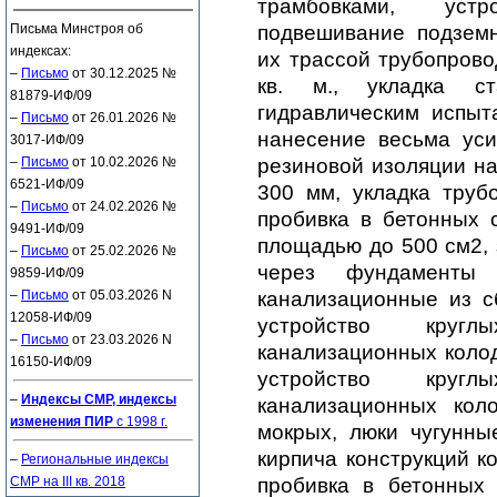
трамбовками, устр
Письма Минстроя об
подвешивание подзем
индексах:
их трассой трубопрово
–
Письмо
от 30.12.2025 №
кв. м., укладка с
81879-ИФ/09
гидравлическим испыт
–
Письмо
от 26.01.2026 №
нанесение весьма уси
3017-ИФ/09
–
Письмо
от 10.02.2026 №
резиновой изоляции н
6521-ИФ/09
300 мм, укладка труб
–
Письмо
от 24.02.2026 №
пробивка в бетонных 
9491-ИФ/09
площадью до 500 см2, 
–
Письмо
от 25.02.2026 №
через фундаменты
9859-ИФ/09
–
Письмо
от 05.03.2026 N
канализационные из с
12058-ИФ/09
устройство круг
–
Письмо
от 23.03.2026 N
канализационных колод
16150-ИФ/09
устройство круг
–
Индексы СМР, индексы
канализационных кол
изменения ПИР
с 1998 г.
мокрых, люки чугунны
кирпича конструкций к
–
Региональные индексы
СМР на III кв. 2018
пробивка в бетонных