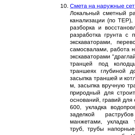
Смета на наружные сет
Локальный сметный ра
канализации (по ТЕР),
разборка и восстанов
разработка грунта с 
экскаваторами, перев
самосвалами, работа н
экскаваторами "драгла
транцей под колодц
траншеях глубиной д
засыпка траншей и кот
м, засыпка вручную тр
природный для строит
оснований, гравий для 
600, укладка водопр
заделкой раструбо
манжетами, укладка 
труб, трубы напорные