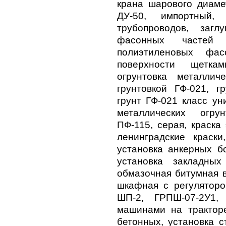
крана шарового диам
ДУ-50, импортный,
трубопроводов, загл
фасонных частей 
полиэтиленовых фас
поверхности щеткам
огрунтовка металлич
грунтовкой ГФ-021, гр
грунт ГФ-021 класс ун
металлических огру
ПФ-115, серая, краска
ленинградские краски
установка анкерных бо
установка закладных
обмазочная битумная в
шкафная с регуляторо
ШП-2, ГРПШ-07-2У1,
машинами на тракторе
бетонных, установка с