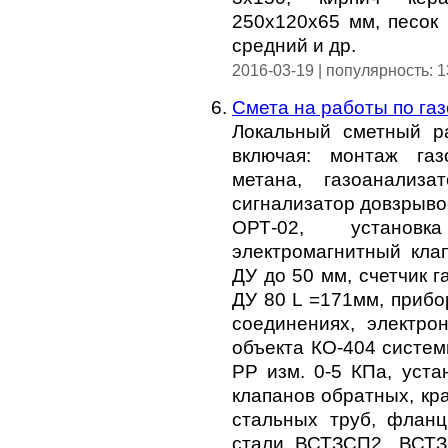
250х120х65 мм, песок
средний и др.
2016-03-19 | популярность: 
Смета на работы по га
Локальный сметный ра
включая: монтаж газ
метана, газоанализа
сигнализатор довзрыво
ОРТ-02, установка
электромагнитный клап
ДУ до 50 мм, счетчик 
ДУ 80 L =171мм, приб
соединениях, электро
объекта КО-404 систем
РР изм. 0-5 КПа, уста
клапанов обратных, кр
стальных труб, флан
стали ВСТЗСП2, ВСТЗ