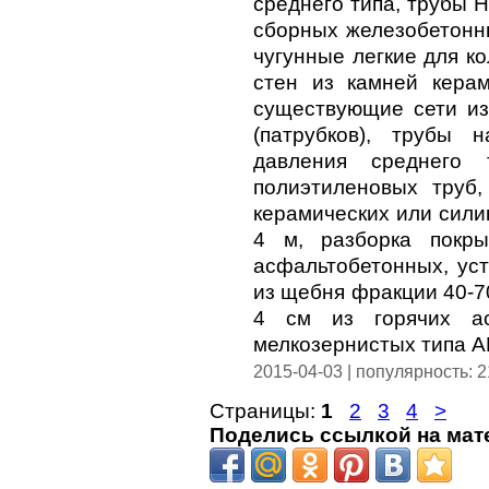
среднего типа, трубы 
сборных железобетонн
чугунные легкие для к
стен из камней керам
существующие сети из
(патрубков), трубы 
давления среднего 
полиэтиленовых труб
керамических или сили
4 м, разборка покр
асфальтобетонных, ус
из щебня фракции 40-7
4 см из горячих ас
мелкозернистых типа А
2015-04-03 | популярность: 
Страницы:
1
2
3
4
>
Поделись ссылкой на мат