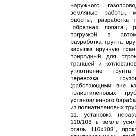
наружного газопров
земляные работы, м
работы, разработка 
"обратная лопата", 
погрузкой в автомо
разработка грунта вр
засыпка вручную тран
природный для строи
траншей и котловано
уплотнение грунта
перевозка грузо
(работающими вне ка
полиэтиленовых тр
установленного бараба
из полиэтиленовых тру
11, установка нераз
110/108 в земле усил
сталь 110х108", про