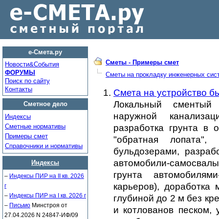
е-Смета.ру
Сметы - Примеры смет
Новости&Cобытия
ФОРУМЫ
Сметы на прокладку инженерных сис
Поиск по сайту
Контакты
Смета на устройство б
Локальный сментый
Сметное дело
наружной канализац
Индексы
Сметные нормативы
разработка грунта в о
Примеры смет
"обратная лопата"
Справочники и нормативы
бульдозерами, разрабо
автомобили-самосвал
Индексы
грунта автомобилям
–
Индексы ПИР на II кв. 2026
карьеров), доработка 
г
–
Индексы ПИР на I кв. 2026 г
глубиной до 2 м без кр
–
Письмо
Минстроя от
и котлованов песком, 
27.04.2026 N 24847-ИФ/09