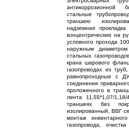
электросварных тру
антикоррозионной 
стальные трубопрово
траншею изолирова
надземная прокладка
концентрические на ру
условного прохода 100
наружным диаметром
стальных газопроводо
крана шарового фланц
газопроводах из труб
равнопроходные с ДУ
соединения приварного
проложенного в транш
лента 11,55*1,07/1,18
траншеях без пок
изолированный, ВВГ се
монтаж инвентарног
газопровода, очистк