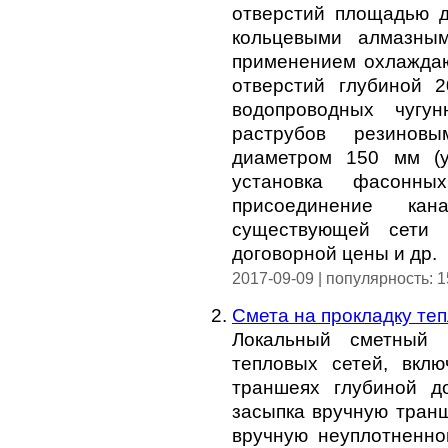
отверстий площадью д
кольцевыми алмазны
применением охлаждаю
отверстий глубиной 
водопроводных чугу
раструбов резинов
диаметром 150 мм (у
установка фасонны
присоединение кан
существующей сети в
договорной цены и др.
2017-09-09 | популярность: 
Смета на прокладку те
Локальный сметный 
тепловых сетей, вклю
траншеях глубиной д
засыпка вручную транш
вручную неуплотненно