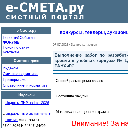
е-Смета.ру
Конкурсы, тендеры, аукцион
Новости&Cобытия
ФОРУМЫ
07.07.2026 / Запрос котировок
Поиск по сайту
Контакты
Выполнение работ по разработк
кровли в учебных корпусах № 1,
Сметное дело
РАНХиГС
Индексы
Сметные нормативы
Примеры смет
Способ размещения заказа
Справочники и нормативы
Индексы
Состояние закупки
–
Индексы ПИР на II кв. 2026
г
Максимальная цена контракта
–
Индексы ПИР на I кв. 2026 г
–
Письмо
Минстроя от
Внимание! За н
27.04.2026 N 24847-ИФ/09