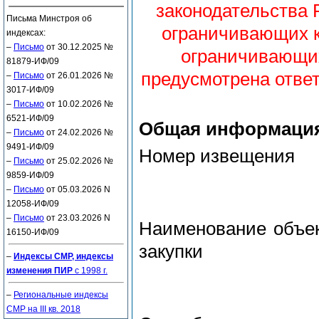
законодательства 
Письма Минстроя об
ограничивающих к
индексах:
–
Письмо
от 30.12.2025 №
ограничивающих
81879-ИФ/09
предусмотрена ответ
–
Письмо
от 26.01.2026 №
3017-ИФ/09
–
Письмо
от 10.02.2026 №
6521-ИФ/09
Общая информаци
–
Письмо
от 24.02.2026 №
9491-ИФ/09
Номер извещения
–
Письмо
от 25.02.2026 №
9859-ИФ/09
–
Письмо
от 05.03.2026 N
12058-ИФ/09
–
Письмо
от 23.03.2026 N
Наименование объе
16150-ИФ/09
закупки
–
Индексы СМР, индексы
изменения ПИР
с 1998 г.
–
Региональные индексы
СМР на III кв. 2018