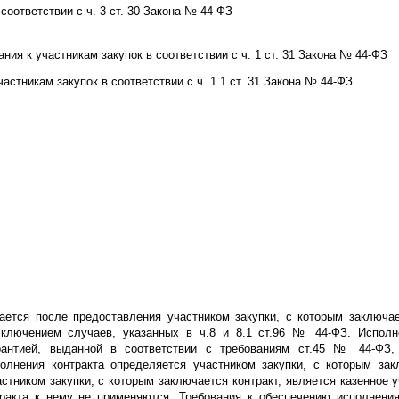
оответствии с ч. 3 ст. 30 Закона № 44-ФЗ
ния к участникам закупок в соответствии с ч. 1 ст. 31 Закона № 44-ФЗ
частникам закупок в соответствии с ч. 1.1 ст. 31 Закона № 44-ФЗ
ается после предоставления участником закупки, с которым заключае
исключением случаев, указанных в ч.8 и 8.1 ст.96 № 44-ФЗ. Исполн
рантией, выданной в соответствии с требованиям ст.45 № 44-ФЗ
олнения контракта определяется участником закупки, с которым зак
астником закупки, с которым заключается контракт, является казенное 
ракта к нему не применяются. Требования к обеспечению исполнения