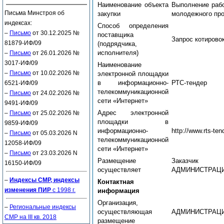
Наименование объекта
Выполнение рабо
Письма Минстроя об
закупки
молодежного прос
индексах:
Способ определения
–
Письмо
от 30.12.2025 №
поставщика
Запрос котирово
81879-ИФ/09
(подрядчика,
исполнителя)
–
Письмо
от 26.01.2026 №
3017-ИФ/09
Наименование
–
Письмо
от 10.02.2026 №
электронной площадки
в информационно-
РТС-тендер
6521-ИФ/09
телекоммуникационной
–
Письмо
от 24.02.2026 №
сети «Интернет»
9491-ИФ/09
Адрес электронной
–
Письмо
от 25.02.2026 №
площадки в
9859-ИФ/09
информационно-
http://www.rts-ten
–
Письмо
от 05.03.2026 N
телекоммуникационной
12058-ИФ/09
сети «Интернет»
–
Письмо
от 23.03.2026 N
Размещение
Заказчик
16150-ИФ/09
осуществляет
АДМИНИСТРАЦИ
–
Индексы СМР, индексы
Контактная
изменения ПИР
с 1998 г.
информация
Организация,
–
Региональные индексы
осуществляющая
АДМИНИСТРАЦИ
СМР на III кв. 2018
размещение