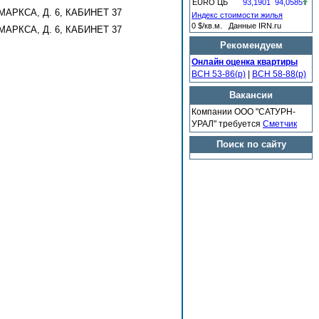
EURO ЦБ
93,1901
94,0585
МАРКСА, Д. 6, КАБИНЕТ 37
Индекс стоимости жилья
0 $/кв.м. Данные IRN.ru
МАРКСА, Д. 6, КАБИНЕТ 37
Рекомендуем
Онлайн оценка квартиры
ВСН 53-86(р)
|
ВСН 58-88(р)
Вакансии
Компании ООО "САТУРН-
УРАЛ" требуется
Сметчик
Поиск по сайту