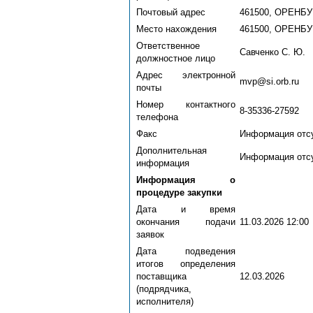
Почтовый адрес
461500, ОРЕНБУ
Место нахождения
461500, ОРЕНБУ
Ответственное
Савченко С. Ю.
должностное лицо
Адрес электронной
mvp@si.orb.ru
почты
Номер контактного
8-35336-27592
телефона
Факс
Информация отс
Дополнительная
Информация отс
информация
Информация о
процедуре закупки
Дата и время
окончания подачи
11.03.2026 12:00
заявок
Дата подведения
итогов определения
поставщика
12.03.2026
(подрядчика,
исполнителя)