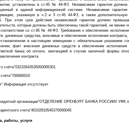
рантии, установлены в ст.45 № 44-ФЗ. Независимая гарантия должна
ещенный в единой информационной системе. Независимая гаранти
рмацию, указанную в ч.2 и 3 ст.45 44-ФЗ, а также дополнительну
05. При этом срок действия независимой гарантии должен превыша
ательств, которые должны быть обеспечены такой гарантией, не менее ч
 соответствии со ст.95 № 44-ФЗ. Требования к обеспечению исполнени
в: денежные средства, вносимые в обеспечение исполнения контракта,
 установленном в настоящем извещении с обязательным указанием со
чении; факт внесения денежных средств в обеспечение исполнения 
тметкой банка об оплате, квитанцией в случае наличной формы опл
заключения контракта
го счёта"03232643535050005301
 счёта"700060010
я" Информация отсутствует
кредитной организации"ОТДЕЛЕНИЕ ОРЕНБУРГ БАНКА РОССИИ// УФК по О
ндентского счета"40102810545370000045
а, работы, услуги