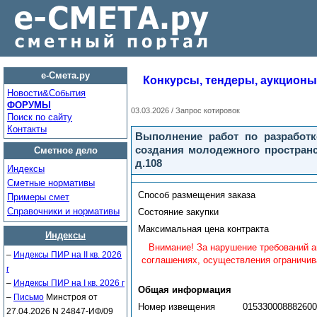
е-Смета.ру
Конкурсы, тендеры, аукционы
Новости&Cобытия
ФОРУМЫ
03.03.2026 / Запрос котировок
Поиск по сайту
Контакты
Выполнение работ по разработк
создания молодежного пространст
Сметное дело
д.108
Индексы
Сметные нормативы
Способ размещения заказа
Примеры смет
Справочники и нормативы
Состояние закупки
Максимальная цена контракта
Индексы
Внимание! За нарушение требований а
–
Индексы ПИР на II кв. 2026
соглашениях, осуществления ограничив
г
–
Индексы ПИР на I кв. 2026 г
Общая информация
–
Письмо
Минстроя от
Номер извещения
015330008882600
27.04.2026 N 24847-ИФ/09