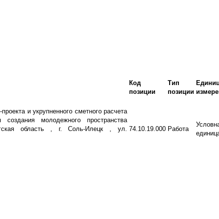
Код
Тип
Едини
позиции
позиции
измере
-проекта и укрупненного сметного расчета
 создания молодежного пространства
Условн
гская область , г. Соль-Илецк , ул.
74.10.19.000
Работа
единиц