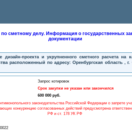
 по сметному делу. Информация о государственных зак
документации
е дизайн-проекта и укрупненного сметного расчета на 
ва расположенный по адресу: Оренбургская область , г. 
Запрос котировок
Срок закупки не указан или закончился
600 000 руб.
нтимонопольного законодательства Российской Федерации о запрете уч
ающих конкуренцию согласованных действий предусмотрена ответственно
РФ и ст. 178 УК РФ
0022