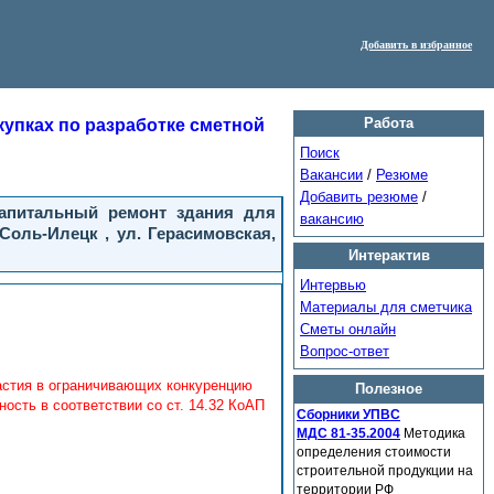
Добавить в избранное
Работа
упках по разработке сметной
Поиск
Вакансии
/
Резюме
Добавить резюме
/
капитальный ремонт здания для
вакансию
Соль-Илецк , ул. Герасимовская,
Интерактив
Интервью
Материалы для сметчика
Сметы онлайн
Вопрос-ответ
астия в ограничивающих конкуренцию
Полезное
сть в соответствии со ст. 14.32 КоАП
Сборники УПВС
МДС 81-35.2004
Методика
определения стоимости
строительной продукции на
территории РФ