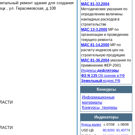
апитальный ремонт здания для создания
МДС 81-33.2004
цк , ул. Герасимовская, д.108
Методические указания по
определению величины
накладных расходов в
строительстве
МДС 13-3.2000
МР по
организации и проведению
текущего ремонта
МДС 81-14.2000
МР по
расчету индексов цен на
строительную продукцию
МДС 81-36.2004
указания по
применению ФЕР-2001
Индексы-
дефляторы
ФЗ N 135
Об оценке в РФ
Земельный
кодекс РФ
Конкурсы
Информационные
ЛАСТИ
материалы
Конкурсы, тендеры
Индикаторы
Курсы валют
с 07/08
с 08/08
ЛАСТИ
USD ЦБ
80,9293
81,4077