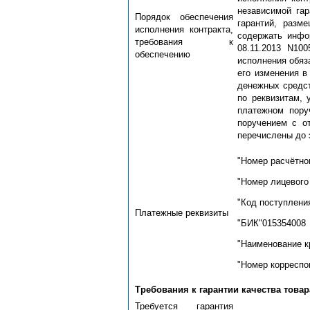
независимой га
Порядок обеспечения
гарантий, разм
исполнения контракта,
содержать инфо
требования к
08.11.2013 N10
обеспечению
исполнения обяз
его изменения в
денежных средст
по реквизитам,
платежном пору
поручением с о
перечислены до 
"Номер расчётно
"Номер лицевого
"Код поступлени
Платежные реквизиты
"БИК"015354008
"Наименование 
"Номер корреспо
Требования к гарантии качества товар
Требуется гарантия