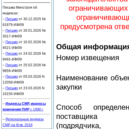
ограничивающих 
Письма Минстроя об
индексах:
ограничивающи
–
Письмо
от 30.12.2025 №
предусмотрена отве
81879-ИФ/09
–
Письмо
от 26.01.2026 №
3017-ИФ/09
–
Письмо
от 10.02.2026 №
Общая информаци
6521-ИФ/09
–
Письмо
от 24.02.2026 №
Номер извещения
9491-ИФ/09
–
Письмо
от 25.02.2026 №
9859-ИФ/09
Наименование объе
–
Письмо
от 05.03.2026 N
12058-ИФ/09
закупки
–
Письмо
от 23.03.2026 N
16150-ИФ/09
–
Индексы СМР, индексы
Способ определен
изменения ПИР
с 1998 г.
поставщика
–
Региональные индексы
(подрядчика,
СМР на III кв. 2018