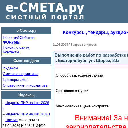
е-Смета.ру
Конкурсы, тендеры, аукцио
Новости&Cобытия
ФОРУМЫ
11.06.2025 / Запрос котировок
Поиск по сайту
Контакты
Выполнение работ по разработке 
г. Екатеринбург, ул. Щорса, 80а
Сметное дело
Индексы
Сметные нормативы
Способ размещения заказа
Примеры смет
Справочники и нормативы
Состояние закупки
Индексы
–
Индексы ПИР на II кв. 2026
Максимальная цена контракта
г
–
Индексы ПИР на I кв. 2026 г
Внимание! За 
–
Письмо
Минстроя от
законодательства
27.04.2026 N 24847-ИФ/09