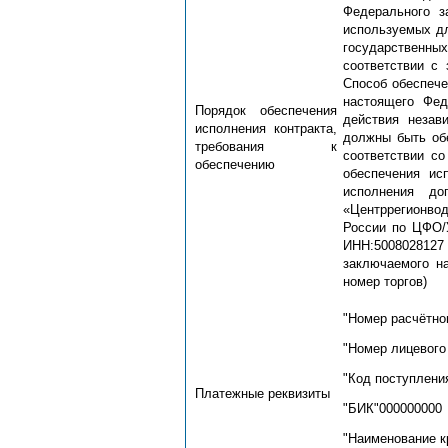
Федерального з
используемых дл
государственны
соответствии с
Способ обеспече
настоящего Фед
Порядок обеспечения
действия незав
исполнения контракта,
должны быть обе
требования к
соответствии с
обеспечению
обеспечения ис
исполнения до
«Центррегионвод
России по ЦФО/У
ИНН:5008028127
заключаемого на
номер торгов)
"Номер расчётно
"Номер лицевого
"Код поступлени
Платежные реквизиты
"БИК"000000000
"Наименование к