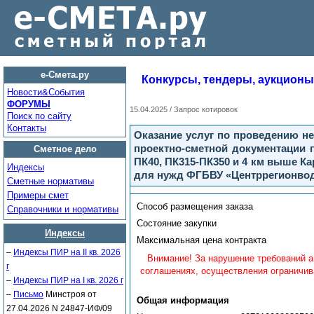
е-Смета.ру
Конкурсы, тендеры, аукционы
Новости&Cобытия
ФОРУМЫ
15.04.2025 / Запрос котировок
Поиск по сайту
Контакты
Оказание услуг по проведению н
проектно-сметной документации 
Сметное дело
ПК40, ПК315-ПК350 и 4 км выше Ка
Индексы
для нужд ФГБВУ «Центррегионво
Сметные нормативы
Примеры смет
Способ размещения заказа
Справочники и нормативы
Состояние закупки
Индексы
Максимальная цена контракта
–
Индексы ПИР на II кв. 2026
Внимание! За нарушение требований а
г
соглашениях, осуществления ограничив
–
Индексы ПИР на I кв. 2026 г
–
Письмо
Минстроя от
Общая информация
27.04.2026 N 24847-ИФ/09