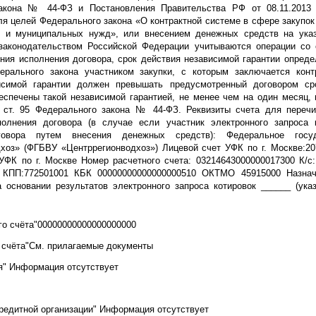
акона № 44-ФЗ и Постановления Правительства РФ от 08.11.2013
я целей Федерального закона «О контрактной системе в сфере закупок 
х и муниципальных нужд», или внесением денежных средств на указ
 законодательством Российской Федерации учитываются операции со 
ния исполнения договора, срок действия независимой гарантии опреде
ерального закона участником закупки, с которым заключается конт
исимой гарантии должен превышать предусмотренный договором сро
спечены такой независимой гарантией, не менее чем на один месяц, 
о ст. 95 Федерального закона № 44-ФЗ. Реквизиты счета для переч
полнения договора (в случае если участник электронного запроса 
говора путем внесения денежных средств): Федеральное госу
хоз» (ФГБВУ «Центррегионводхоз») Лицевой счет УФК по г. Москве:20
ФК по г. Москве Номер расчетного счета: 03214643000000017300 К/с
 КПП:772501001 КБК 00000000000000000510 ОКТМО 45915000 Назначе
 основании результатов электронного запроса котировок ______ (ука
го счёта"00000000000000000000
 счёта"См. прилагаемые документы
я" Информация отсутствует
редитной организации" Информация отсутствует