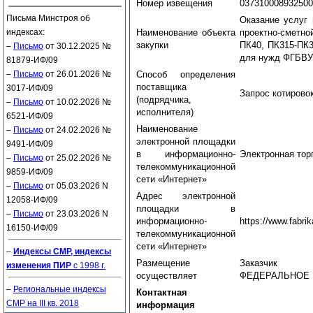
Номер извещения
037310008932500
Письма Минстроя об
Оказание услуг 
индексах:
Наименование объекта
проектно-сметно
закупки
ПК40, ПК315-ПК3
–
Письмо
от 30.12.2025 №
для нужд ФГБВУ
81879-ИФ/09
–
Письмо
от 26.01.2026 №
Способ определения
поставщика
3017-ИФ/09
Запрос котирово
(подрядчика,
–
Письмо
от 10.02.2026 №
исполнителя)
6521-ИФ/09
Наименование
–
Письмо
от 24.02.2026 №
электронной площадки
9491-ИФ/09
в информационно-
Электронная тор
–
Письмо
от 25.02.2026 №
телекоммуникационной
9859-ИФ/09
сети «Интернет»
–
Письмо
от 05.03.2026 N
Адрес электронной
12058-ИФ/09
площадки в
–
Письмо
от 23.03.2026 N
информационно-
https://www.fabrik
16150-ИФ/09
телекоммуникационной
сети «Интернет»
–
Индексы СМР, индексы
Размещение
Заказчик
изменения ПИР
с 1998 г.
осуществляет
ФЕДЕРАЛЬНОЕ 
–
Региональные индексы
Контактная
СМР на III кв. 2018
информация