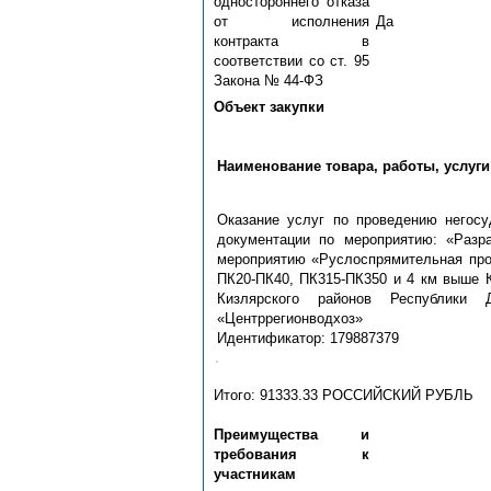
одностороннего отказа
от исполнения
Да
контракта в
соответствии со ст. 95
Закона № 44-ФЗ
Объект закупки
Наименование товара, работы, услуги
Оказание услуг по проведению негосу
документации по мероприятию: «Разра
мероприятию «Руслоспрямительная прор
ПК20-ПК40, ПК315-ПК350 и 4 км выше К
Кизлярского районов Республики
«Центррегионводхоз»
Идентификатор: 179887379
Итого: 91333.33 РОССИЙСКИЙ РУБЛЬ
Преимущества и
требования к
участникам