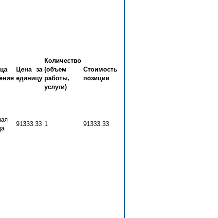
Количество
ца
Цена за
(объем
Стоимость
ения
единицу
работы,
позиции
услуги)
ная
91333.33
1
91333.33
ца