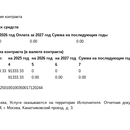
ия контракта
х средств
2026 год
Оплата за 2027 год
Сумма на последующие годы
0
0.00
0.00
а контракта (в валюте контракта)
о:
на 2025 год
на 2026 год
на 2027 год
Сумма на последующие го
4
5
6
7
3.33
91333.33
0
0
0
91333.33
0.00
0.00
0.00
250100100350017120244
сква, Услуги оказываются на территории Исполнителя. Отчетная док
4, г. Москва, Канатчиковский проезд, д. 3.