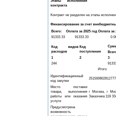
Этапы исполнения
контракта
Контракт не разделен на этапы исполнен
Финансирование за счет внебюджетны
Всего:
Оплата за 2025 год
Оплата за 
91333.33
91333.33
0.0
Сумм
Код видов
Код
расходов
поступления
Всег
1
2
3
244
9133
Итого
Идентификационный
251500802812777
код закупки
Место поставки
товара, выполнения
г Москва, г Мо
работы или оказания
Заказчика:119 33
услуги
Предусмотрена
возможность