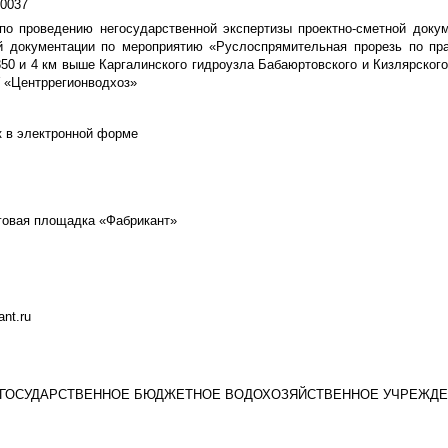
0037
по проведению негосударственной экспертизы проектно-сметной доку
й документации по мероприятию «Руслоспрямительная прорезь по пра
50 и 4 км выше Каргалинского гидроузла Бабаюртовского и Кизлярского
 «Центррегионводхоз»
к в электронной форме
говая площадка «Фабрикант»
ant.ru
ГОСУДАРСТВЕННОЕ БЮДЖЕТНОЕ ВОДОХОЗЯЙСТВЕННОЕ УЧРЕЖДЕ