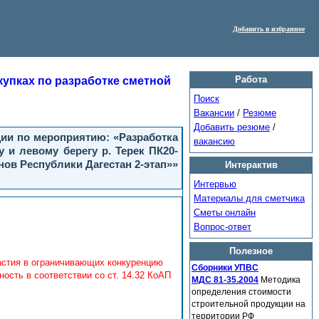
Добавить в избранное
Работа
упках по разработке сметной
Поиск
Вакансии
/
Резюме
Добавить резюме
/
ции по мероприятию: «Разработка
вакансию
и левому берегу р. Терек ПК20-
нов Республики Дагестан 2-этап»»
Интерактив
Интервью
Материалы для сметчика
Сметы онлайн
Вопрос-ответ
Полезное
астия в ограничивающих конкуренцию
Сборники УПВС
сть в соответствии со ст. 14.32 КоАП
МДС 81-35.2004
Методика
определения стоимости
строительной продукции на
территории РФ