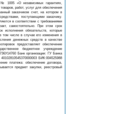
 № 1005 «О независимых гарантиях,
товаров, работ, услуг для обеспечения
анный заказчиком счет, на котором в
средствами, поступающими заказчику.
ляются в соответствии с требованиями
ракт, самостоятельно. При этом срок
к исполнения обязательств, которые
в том числе в случае его изменения в
исления денежных средств в качестве
котировок предоставляет обеспечение
дарственное бюджетное учреждение
736У14760 Банк организации: ГУ Банка
: 40102810545370000003 БИК:004525988
ние платежа: обеспечение договора,
зывается предмет закупки, реестровый