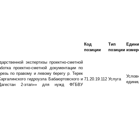
Код
Тип
Едини
позиции
позиции
измер
дарственной экспертизы проектно-сметной
ботка проектно-сметной документации по
езь по правому и левому берегу р. Терек
Услов
аргалинского гидроузла Бабаюртовского и
71.20.19.112
Услуга
едини
 Дагестан 2-этап»» для нужд ФГБВУ