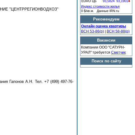
EURO ЦБ
93,5824
93,1901
Индекс стоимости жилья
НИЕ "ЦЕНТРРЕГИОНВОДХОЗ"
0 $/кв.м. Данные IRN.ru
Рекомендуем
Онлайн оценка квартиры
ВСН 53-86(р)
|
ВСН 58-88(р)
Вакансии
Компании ООО "САТУРН-
УРАЛ" требуется
Сметчик
Поиск по сайту
ия Гапонов А.Н. Тел. +7 (499) 497-76-