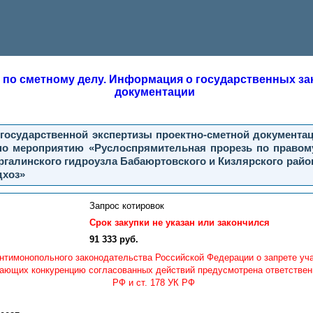
 по сметному делу. Информация о государственных зак
документации
егосударственной экспертизы проектно-сметной документа
по мероприятию «Руслоспрямительная прорезь по правому 
ргалинского гидроузла Бабаюртовского и Кизлярского райо
дхоз»
Запрос котировок
Срок закупки не указан или закончился
91 333 руб.
нтимонопольного законодательства Российской Федерации о запрете уч
ающих конкуренцию согласованных действий предусмотрена ответственно
РФ и ст. 178 УК РФ