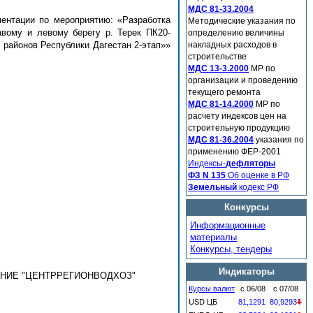
МДС 81-33.2004
ментации по мероприятию: «Разработка
Методические указания по
вому и левому берегу р. Терек ПК20-
определению величины
 районов Республики Дагестан 2-этап»»
накладных расходов в
строительстве
МДС 13-3.2000
МР по
организации и проведению
текущего ремонта
МДС 81-14.2000
МР по
расчету индексов цен на
строительную продукцию
МДС 81-36.2004
указания по
применению ФЕР-2001
Индексы-
дефляторы
ФЗ N 135
Об оценке в РФ
Земельный
кодекс РФ
Конкурсы
Информационные
материалы
Конкурсы, тендеры
Индикаторы
НИЕ "ЦЕНТРРЕГИОНВОДХОЗ"
Курсы валют
с 06/08
с 07/08
USD ЦБ
81,1291
80,9293