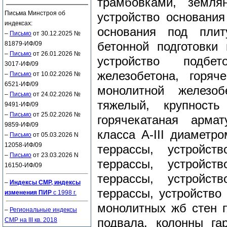
трамбовками, земля
Письма Минстроя об
устройство основания
индексах:
основания под плит
–
Письмо
от 30.12.2025 №
81879-ИФ/09
бетонной подготовк
–
Письмо
от 26.01.2026 №
устройство подбе
3017-ИФ/09
железобетона, горяч
–
Письмо
от 10.02.2026 №
6521-ИФ/09
монолитной железо
–
Письмо
от 24.02.2026 №
тяжелый, крупност
9491-ИФ/09
–
Письмо
от 25.02.2026 №
горячекатаная арма
9859-ИФ/09
класса А-III диаметр
–
Письмо
от 05.03.2026 N
12058-ИФ/09
террассы, устройст
–
Письмо
от 23.03.2026 N
террассы, устройст
16150-ИФ/09
террассы, устройст
–
Индексы СМР, индексы
террассы, устройство
изменения ПИР
с 1998 г.
монолитных жб стен п
–
Региональные индексы
СМР на III кв. 2018
подвала, колонны га