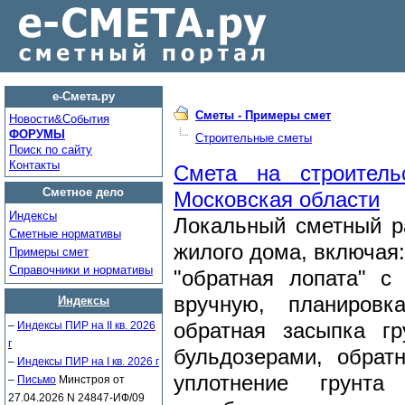
е-Смета.ру
Сметы - Примеры смет
Новости&Cобытия
ФОРУМЫ
Строительные сметы
Поиск по сайту
Контакты
Смета на строитель
Сметное дело
Московская области
Индексы
Локальный сметный ра
Сметные нормативы
жилого дома, включая:
Примеры смет
Справочники и нормативы
"обратная лопата" с
вручную, планировк
Индексы
–
Индексы ПИР на II кв. 2026
обратная засыпка г
г
бульдозерами, обрат
–
Индексы ПИР на I кв. 2026 г
уплотнение грунта
–
Письмо
Минстроя от
27.04.2026 N 24847-ИФ/09