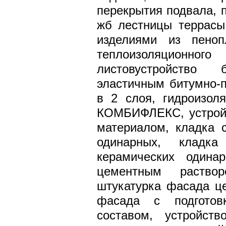
перекрытия подвала, 
жб лестницы террасы,
изделиями из пеноп
теплоизоляционног
листовустройство 
эластичным битумно
в 2 слоя, гидроизол
КОМБИФЛЕКС, устройс
материалом, кладка с
одинарных, кладк
керамических одина
цементным раствор
штукатурка фасада це
фасада с подготовк
составом, устройст