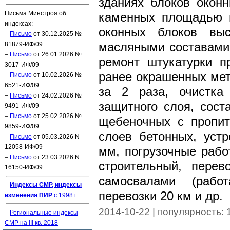
зданиях блоков окон
Письма Минстроя об
каменных площадью 
индексах:
оконных блоков вы
–
Письмо
от 30.12.2025 №
81879-ИФ/09
масляными составами 
–
Письмо
от 26.01.2026 №
ремонт штукатурки п
3017-ИФ/09
ранее окрашенных мет
–
Письмо
от 10.02.2026 №
6521-ИФ/09
за 2 раза, очистка
–
Письмо
от 24.02.2026 №
защитного слоя, сост
9491-ИФ/09
–
Письмо
от 25.02.2026 №
щебеночных с пропит
9859-ИФ/09
слоев бетонных, уст
–
Письмо
от 05.03.2026 N
12058-ИФ/09
мм, погрузочные рабо
–
Письмо
от 23.03.2026 N
строительный, перев
16150-ИФ/09
самосвалами (рабо
–
Индексы СМР, индексы
перевозки 20 км и др.
изменения ПИР
с 1998 г.
2014-10-22 | популярность:
–
Региональные индексы
СМР на III кв. 2018