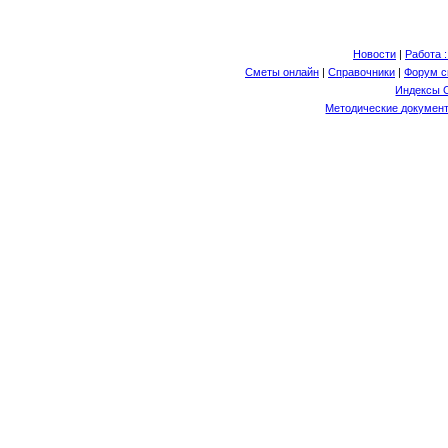
Новости
|
Работа 
Сметы онлайн
|
Справочники
|
Форум с
Индексы 
Методические документ