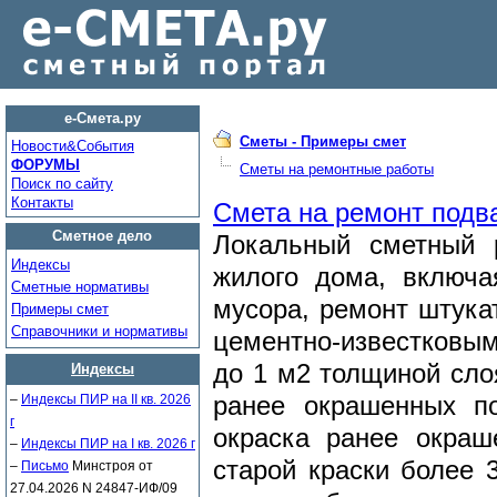
е-Смета.ру
Сметы - Примеры смет
Новости&Cобытия
ФОРУМЫ
Сметы на ремонтные работы
Поиск по сайту
Контакты
Смета на ремонт подв
Сметное дело
Локальный сметный 
Индексы
жилого дома, включа
Сметные нормативы
мусора, ремонт штука
Примеры смет
Справочники и нормативы
цементно-известковы
до 1 м2 толщиной сло
Индексы
–
Индексы ПИР на II кв. 2026
ранее окрашенных по
г
окраска ранее окраш
–
Индексы ПИР на I кв. 2026 г
старой краски более 
–
Письмо
Минстроя от
27.04.2026 N 24847-ИФ/09