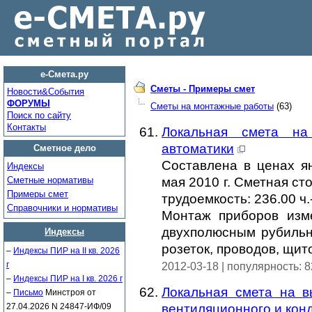
е-Смета.ру
Сметы - Примеры смет
Новости&Cобытия
ФОРУМЫ
Сметы на монтажные работы
(63)
Поиск по сайту
Контакты
Локальная смета н
автоматики
Сметное дело
Составлена в ценах ян
Индексы
Сметные нормативы
мая 2010 г. Сметная ст
Примеры смет
трудоемкость: 236.00 ч.
Справочники и нормативы
Монтаж приборов изм
двухполюсным рубильн
Индексы
розеток, проводов, щит
–
Индексы ПИР на II кв. 2026
г
2012-03-18 | популярность: 
–
Индексы ПИР на I кв. 2026 г
Локальная смета на в
–
Письмо
Минстроя от
27.04.2026 N 24847-ИФ/09
вентиляционного и кон