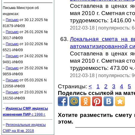
Составлена в ценах ян
Письма Минстроя об
мая 2010 г. Сметная ст
индексах:
трудоемкость: 1416.00 ч
–
Письмо
от 30.12.2025 №
81879-ИФ/09
2012-03-18 | популярность: 
–
Письмо
от 26.01.2026 №
3017-ИФ/09
Локальная смета на в
–
Письмо
от 10.02.2026 №
автоматизированной с
6521-ИФ/09
Составлена в ценах ян
–
Письмо
от 24.02.2026 №
мая 2010 г. Сметная ст
9491-ИФ/09
трудоемкость: 473.00 ч.
–
Письмо
от 25.02.2026 №
9859-ИФ/09
2012-03-18 | популярность: 
–
Письмо
от 05.03.2026 N
Страницы:
<
1
2
3
4
5
12058-ИФ/09
Поделись ссылкой на мат
–
Письмо
от 23.03.2026 N
16150-ИФ/09
–
Индексы СМР, индексы
Хотите разместить смету
изменения ПИР
с 1998 г.
этом.
–
Региональные индексы
СМР на III кв. 2018