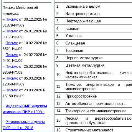
1
Экономика в целом
Письма Минстроя об
индексах:
2
Электроэнергетика
–
Письмо
от 30.12.2025 №
3
Нефтедобывающая
81879-ИФ/09
4
Газовая
–
Письмо
от 26.01.2026 №
5
Угольная
3017-ИФ/09
–
Письмо
от 10.02.2026 №
6
Сланцевая
6521-ИФ/09
7
Торфяная
–
Письмо
от 24.02.2026 №
8
Черная металлургия
9491-ИФ/09
9
Цветная металлургия
–
Письмо
от 25.02.2026 №
9859-ИФ/09
Нефтеперерабатывающая, химич
10
нефтехимическая
–
Письмо
от 05.03.2026 N
12058-ИФ/09
Тяжелое, энергетическое и
тра
11
машиностроение
–
Письмо
от 23.03.2026 N
16150-ИФ/09
12
Приборостроение
13
Автомобильная промышленность
–
Индексы СМР, индексы
14
Тракторное и с/х машиностроение
изменения ПИР
с 1998 г.
Лесная и деревообрабатыв
15
–
Региональные индексы
целлюлозно-бумажная
СМР на III кв. 2018
16
Строительных материалов