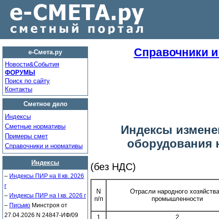
Справочники 
е-Смета.ру
Новости&Cобытия
ФОРУМЫ
Поиск по сайту
Контакты
Сметное дело
Индексы
Сметные нормативы
Индексы измене
Примеры смет
оборудования на
Справочники и нормативы
Индексы
(без НДС)
–
Индексы ПИР на II кв. 2026
г
N
Отрасли народного хозяйства
–
Индексы ПИР на I кв. 2026 г
п/п
промышленности
–
Письмо
Минстроя от
27.04.2026 N 24847-ИФ/09
1
2