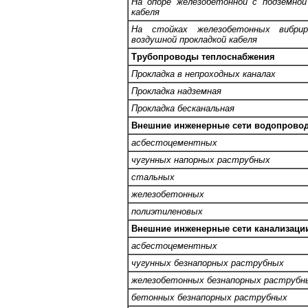
На опоре железобетонной с подземной
кабеля
На стойках железобетонных вибри
воздушной прокладкой кабеля
Трубопроводы теплоснабжения
Прокладка в непроходных каналах
Прокладка надземная
Прокладка бесканальная
Внешние инженерные сети водопровод
асбестоцементных
чугунных напорных раструбных
стальных
железобетонных
полиэтиленовых
Внешние инженерные сети канализации
асбестоцементных
чугунных безнапорных раструбных
железобетонных безнапорных раструбн
бетонных безнапорных раструбных