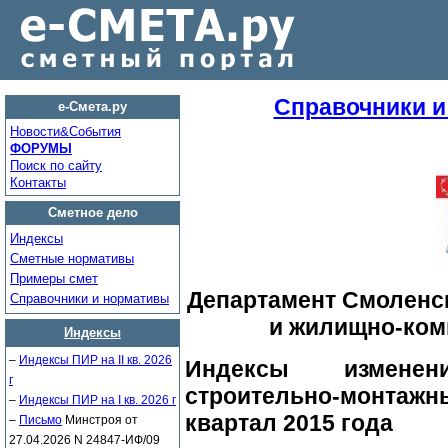
Справочники 
е-Смета.ру
Новости&Cобытия
ФОРУМЫ
Поиск по сайту
Контакты
Сметное дело
Индексы
Сметные нормативы
Примеры смет
Департамент Смоленск
Справочники и нормативы
и жилищно-ком
Индексы
–
Индексы ПИР на II кв. 2026
Индексы изменен
г
строительно-монтаж
–
Индексы ПИР на I кв. 2026 г
квартал 2015 года
–
Письмо
Минстроя от
27.04.2026 N 24847-ИФ/09