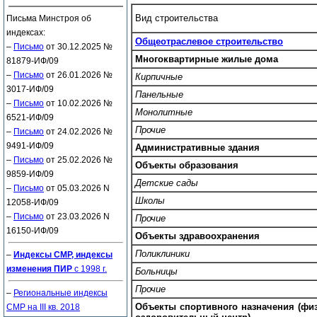
Вид строительства
Письма Минстроя об
индексах:
Общеотраслевое строительство
–
Письмо
от 30.12.2025 №
Многоквартирные жилые дома
81879-ИФ/09
–
Письмо
от 26.01.2026 №
Кирпичные
3017-ИФ/09
Панельные
–
Письмо
от 10.02.2026 №
Монолитные
6521-ИФ/09
Прочие
–
Письмо
от 24.02.2026 №
9491-ИФ/09
Административные здания
–
Письмо
от 25.02.2026 №
Объекты образования
9859-ИФ/09
Детские сады
–
Письмо
от 05.03.2026 N
Школы
12058-ИФ/09
–
Письмо
от 23.03.2026 N
Прочие
16150-ИФ/09
Объекты здравоохранения
Поликлиники
–
Индексы СМР, индексы
изменения ПИР
с 1998 г.
Больницы
Прочие
–
Региональные индексы
Объекты спортивного назначения (физ
СМР на III кв. 2018