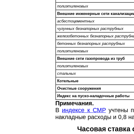
полиэтиленовых
Внешние инженерные сети канализации
асбестоцементных
чугунных безнапорных раструбных
железобетонных безнапорных раструбн
бетонных безнапорных раструбных
полиэтиленовых
Внешние сети газопровода из труб
полиэтиленовых
стальных
Котельные
Очистные сооружения
Индекс на пуско-наладочные работы
Примечания.
В
индексе к СМР
учтены п
накладные расходы и 0,8 
Часовая ставка 