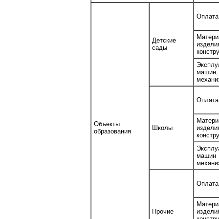
Оплата
Матери
Детские
изде
сады
констр
Эксплу
маш
механи
Оплата
Матери
Объекты
Школы
изде
образования
констр
Эксплу
маш
механи
Оплата
Матери
Прочие
изде
констр