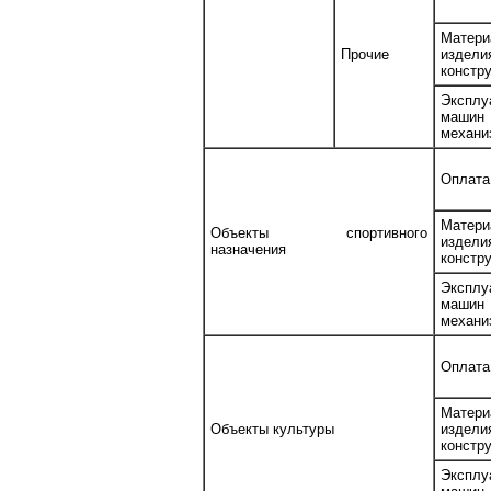
Матери
Прочие
изде
констр
Эксплу
маш
механи
Оплата
Матери
Объекты спортивного
изде
назначения
констр
Эксплу
маш
механи
Оплата
Матери
Объекты культуры
изде
констр
Эксплу