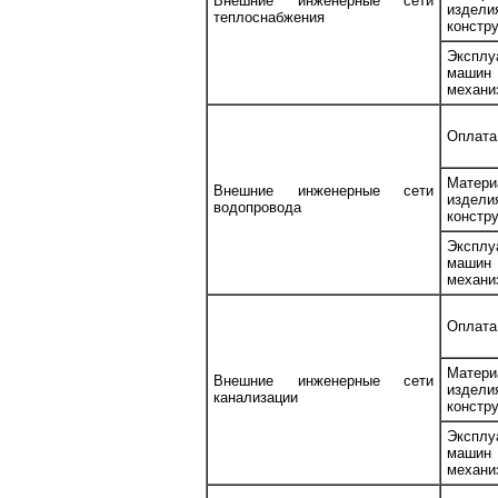
Внешние инженерные сети
изде
теплоснабжения
констр
Эксплу
маш
механи
Оплата
Матери
Внешние инженерные сети
изде
водопровода
констр
Эксплу
маш
механи
Оплата
Матери
Внешние инженерные сети
изде
канализации
констр
Эксплу
маш
механи