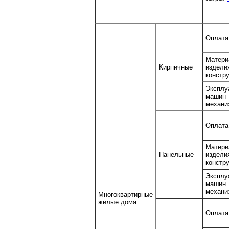
Оплата
Матери
Кирпичные
изде
констр
Эксплу
маш
механи
Оплата
Матери
Панельные
изде
констр
Эксплу
маш
механи
Многоквартирные
жилые дома
Оплата