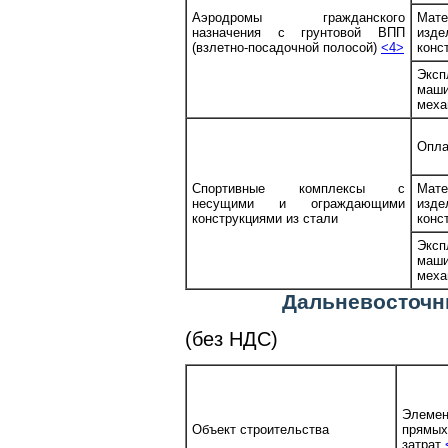
Аэродромы гражданского
Мате
назначения с грунтовой ВПП
изд
(взлетно-посадочной полосой)
<4>
конс
Эксп
ма
меха
Опла
Спортивные комплексы с
Мате
несущими и ограждающими
изд
конструкциями из стали
конс
Эксп
ма
меха
Дальневосточн
(без НДС)
Элемен
Объект строительства
прямых
затрат