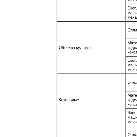
Эксп
ма
меха
Опла
Мате
Объекты культуры
изд
конс
Эксп
ма
меха
Опла
Мате
Котельные
изд
конс
Эксп
ма
меха
Опла