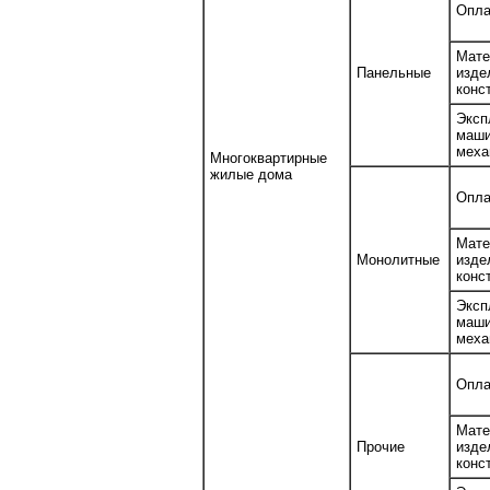
Опла
Мате
Панельные
изд
конс
Эксп
ма
меха
Многоквартирные
жилые дома
Опла
Мате
Монолитные
изд
конс
Эксп
ма
меха
Опла
Мате
Прочие
изд
конс