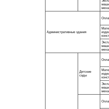
Эксп
ма
меха
Опла
Мате
Административные здания
изд
конс
Эксп
ма
меха
Опла
Мате
Детские
изд
сады
конс
Эксп
ма
меха
Опла