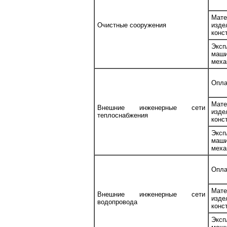
Мате
Очистные сооружения
изд
конс
Эксп
ма
меха
Опла
Мате
Внешние инженерные сети
изд
теплоснабжения
конс
Эксп
ма
меха
Опла
Мате
Внешние инженерные сети
изд
водопровода
конс
Эксп