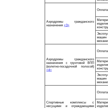
Оплата
Матери
Аэродромы гражданского
изде
назначения
<3>
констр
Эксплу
маш
механи
Оплата
Аэродромы гражданского
Матери
назначения с грунтовой ВПП
изде
(взлетно-посадочной полосой)
констр
<4>
Эксплу
маш
механи
Оплата
Спортивные комплексы с
Матери
несущими и ограждающими
изде