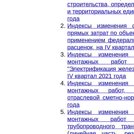
строительства, опред
и территориальных еди
года
Индексы изменения 
прямых затрат по объе
применением федераль
расценок, на IV кварта
Индексы изменения 
монтажных работ 
"Электрификация желез
IV квартал 2021 года
Индексы изменения 
монтажных работ,
отраслевой сметно-но
года
Индексы изменения 
монтажных работ 
трубопроводного тра
(линейная часть, ре