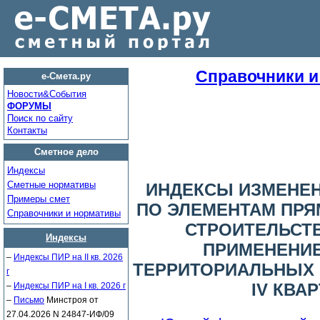
Справочники 
е-Смета.ру
Новости&Cобытия
ФОРУМЫ
Поиск по сайту
Контакты
Сметное дело
Индексы
Сметные нормативы
ИНДЕКСЫ ИЗМЕНЕ
Примеры смет
ПО ЭЛЕМЕНТАМ ПРЯ
Справочники и нормативы
СТРОИТЕЛЬСТ
Индексы
ПРИМЕНЕНИЕ
–
Индексы ПИР на II кв. 2026
ТЕРРИТОРИАЛЬНЫХ 
г
IV КВАР
–
Индексы ПИР на I кв. 2026 г
–
Письмо
Минстроя от
27.04.2026 N 24847-ИФ/09