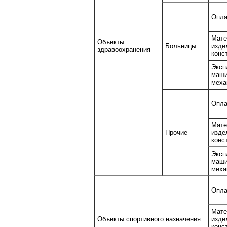
Опла
Мате
Объекты
Больницы
изд
здравоохранения
конс
Эксп
ма
меха
Опла
Мате
Прочие
изд
конс
Эксп
ма
меха
Опла
Мате
Объекты спортивного назначения
изд
конс