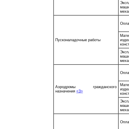
Эксп
ма
меха
Опла
Мате
Пусконаладочные работы
изд
конс
Эксп
ма
меха
Опла
Мате
Аэродромы гражданского
изд
назначения
<3>
конс
Эксп
ма
меха
Опла