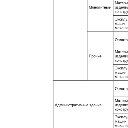
Матери
Монолитные
изде
констр
Эксплу
маш
механи
Оплата
Матери
Прочие
изде
констр
Эксплу
маш
механи
Оплата
Матери
Административные здания
изде
констр
Эксплу
маш
механи