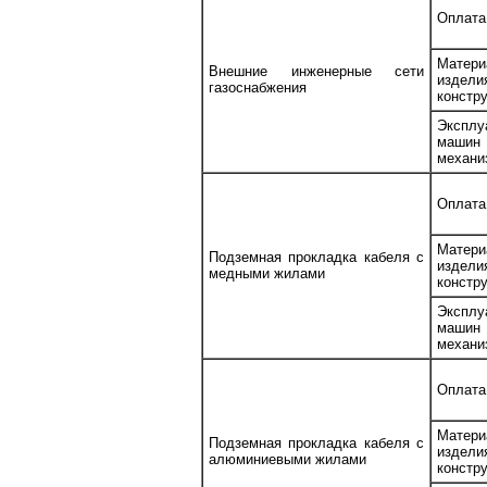
Оплата
Матери
Внешние инженерные сети
изде
газоснабжения
констр
Эксплу
маш
механи
Оплата
Матери
Подземная прокладка кабеля с
изде
медными жилами
констр
Эксплу
маш
механи
Оплата
Матери
Подземная прокладка кабеля с
изде
алюминиевыми жилами
констр