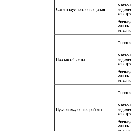
Матери
Сети наружного освещения
изде
констр
Эксплу
маш
механи
Оплата
Матери
Прочие объекты
изде
констр
Эксплу
маш
механи
Оплата
Матери
Пусконаладочные работы
изде
констр
Эксплу
маш
механи