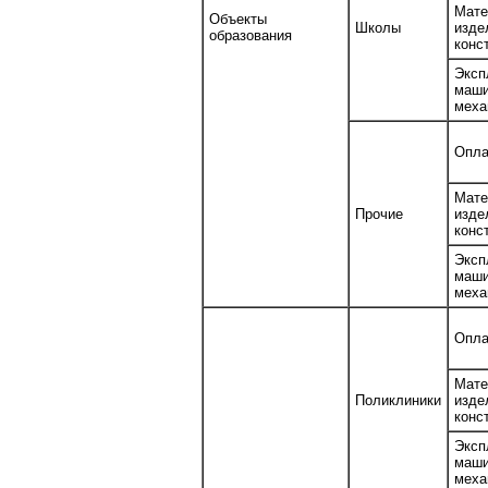
Мате
Объекты
Школы
изд
образования
конс
Эксп
ма
меха
Опла
Мате
Прочие
изд
конс
Эксп
ма
меха
Опла
Мате
Поликлиники
изд
конс
Эксп
ма
меха