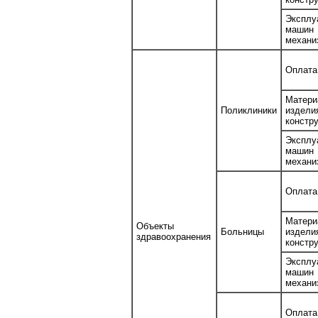
Эксплу
маш
механи
Оплата
Матери
Поликлиники
изде
констр
Эксплу
маш
механи
Оплата
Матери
Объекты
Больницы
изде
здравоохранения
констр
Эксплу
маш
механи
Оплата