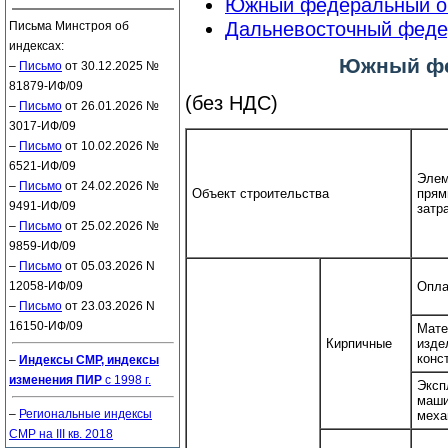
Южный федеральный о
Дальневосточный феде
Письма Минстроя об
индексах:
Южный фе
–
Письмо
от 30.12.2025 №
81879-ИФ/09
(без НДС)
–
Письмо
от 26.01.2026 №
3017-ИФ/09
–
Письмо
от 10.02.2026 №
6521-ИФ/09
Элем
–
Письмо
от 24.02.2026 №
Объект строительства
прям
9491-ИФ/09
затр
–
Письмо
от 25.02.2026 №
9859-ИФ/09
–
Письмо
от 05.03.2026 N
12058-ИФ/09
Опла
–
Письмо
от 23.03.2026 N
16150-ИФ/09
Мате
Кирпичные
изд
конс
–
Индексы СМР, индексы
изменения ПИР
с 1998 г.
Эксп
ма
–
Региональные индексы
меха
СМР на III кв. 2018