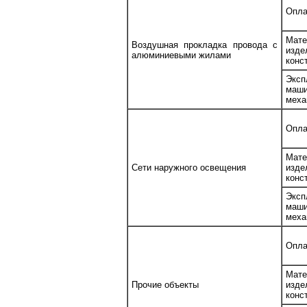
Опла
Мате
Воздушная прокладка провода с
изд
алюминиевыми жилами
конс
Эксп
ма
меха
Опла
Мате
Сети наружного освещения
изд
конс
Эксп
ма
меха
Опла
Мате
Прочие объекты
изд
конс