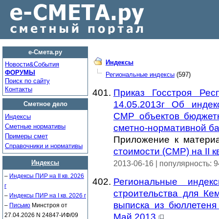
е-Смета.ру
Индексы
Новости&Cобытия
ФОРУМЫ
Региональные индексы
(597)
Поиск по сайту
Контакты
Приказ Госстроя Ре
14.05.2013г Об инде
Сметное дело
СМР объектов бюджет
Индексы
Сметные нормативы
сметно-нормативной баз
Примеры смет
Приложение к матер
Справочники и нормативы
стоимости (СМР) на II 
Индексы
2013-06-16 | популярность: 
–
Индексы ПИР на II кв. 2026
Региональные индек
г
строительства для Кем
–
Индексы ПИР на I кв. 2026 г
выписка из бюллетеня
–
Письмо
Минстроя от
27.04.2026 N 24847-ИФ/09
Май 2013