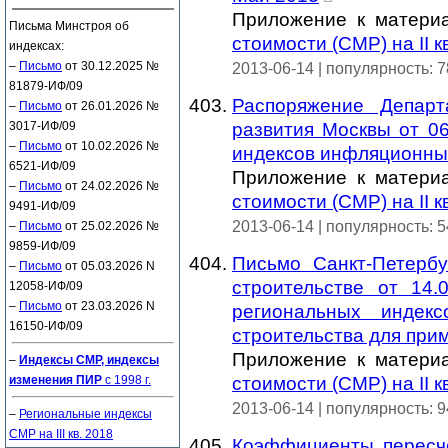
Приложение к матер
Письма Минстроя об
стоимости (СМР) на II 
индексах:
–
Письмо
от 30.12.2025 №
2013-06-14 | популярность: 
81879-ИФ/09
Распоряжение Департ
–
Письмо
от 26.01.2026 №
3017-ИФ/09
развития Москвы от 06
–
Письмо
от 10.02.2026 №
индексов инфляционны
6521-ИФ/09
Приложение к матер
–
Письмо
от 24.02.2026 №
стоимости (СМР) на II 
9491-ИФ/09
2013-06-14 | популярность: 
–
Письмо
от 25.02.2026 №
9859-ИФ/09
Письмо Санкт-Петерб
–
Письмо
от 05.03.2026 N
строительстве от 14.
12058-ИФ/09
–
Письмо
от 23.03.2026 N
региональных индекс
16150-ИФ/09
строительства для прим
Приложение к матер
–
Индексы СМР, индексы
изменения ПИР
с 1998 г.
стоимости (СМР) на II 
2013-06-14 | популярность: 
–
Региональные индексы
СМР на III кв. 2018
Коэффициенты пересче