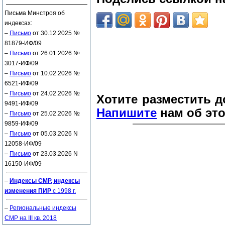
Письма Минстроя об
индексах:
–
Письмо
от 30.12.2025 №
81879-ИФ/09
–
Письмо
от 26.01.2026 №
3017-ИФ/09
–
Письмо
от 10.02.2026 №
6521-ИФ/09
–
Письмо
от 24.02.2026 №
Хотите разместить д
9491-ИФ/09
Напишите
нам об это
–
Письмо
от 25.02.2026 №
9859-ИФ/09
–
Письмо
от 05.03.2026 N
12058-ИФ/09
–
Письмо
от 23.03.2026 N
16150-ИФ/09
–
Индексы СМР, индексы
изменения ПИР
с 1998 г.
–
Региональные индексы
СМР на III кв. 2018