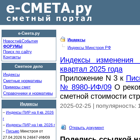
е-Смета.ру
Индексы
Новости&Cобытия
ФОРУМЫ
Индексы Минстроя РФ
Поиск по сайту
Контакты
Индексы изменения 
Сметное дело
квартал 2025 года
Индексы
Приложение N 3 к
Пис
Сметные нормативы
№ 8980-ИФ/09
О реко
Примеры смет
Справочники и нормативы
сметной стоимости стр
Индексы
2025-02-25 | популярность: 
–
Индексы ПИР на II кв. 2026
г
–
Индексы ПИР на I кв. 2026 г
Открыть документ
–
Письмо
Минстроя от
27.04.2026 N 24847-ИФ/09
Поделись ссылкой на