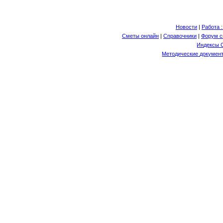
Новости
|
Работа 
Сметы онлайн
|
Справочники
|
Форум с
Индексы 
Методические документ