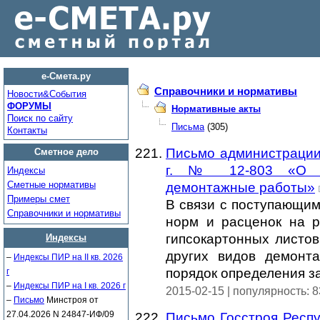
е-Смета.ру
Справочники и нормативы
Новости&Cобытия
ФОРУМЫ
Нормативные акты
Поиск по сайту
Письма
(305)
Контакты
Письмо администрации 
Сметное дело
г. № 12-803 «О по
Индексы
Сметные нормативы
демонтажные работы»
Примеры смет
В связи с поступающим
Справочники и нормативы
норм и расценок на р
гипсокартонных листов
Индексы
других видов демонт
–
Индексы ПИР на II кв. 2026
порядок определения з
г
–
Индексы ПИР на I кв. 2026 г
2015-02-15 | популярность: 
–
Письмо
Минстроя от
27.04.2026 N 24847-ИФ/09
Письмо Госстроя Респу