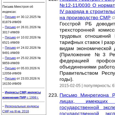
№12-11/0030 О нормат
Письма Минстроя об
IV разряда в строительс
индексах:
на производство СМР
–
Письмо
от 30.12.2025 №
81879-ИФ/09
Госстрой РБ доводит
–
Письмо
от 26.01.2026 №
трехсторонней комис
3017-ИФ/09
трудовых отношений 
–
Письмо
от 10.02.2026 №
тарифных ставок I раз
6521-ИФ/09
видам экономической 
–
Письмо
от 24.02.2026 №
9491-ИФ/09
(Приложение №3 Рес
–
Письмо
от 25.02.2026 №
федерацией профсо
9859-ИФ/09
объединениями работо
–
Письмо
от 05.03.2026 N
Правительством Респ
12058-ИФ/09
годы).
–
Письмо
от 23.03.2026 N
16150-ИФ/09
2015-02-05 | популярность: 
–
Индексы СМР, индексы
Письмо Минрегиона Р
изменения ПИР
с 1998 г.
лицах, имеющих 
–
Региональные индексы
государственной экс
СМР на III кв. 2018
государственной экс