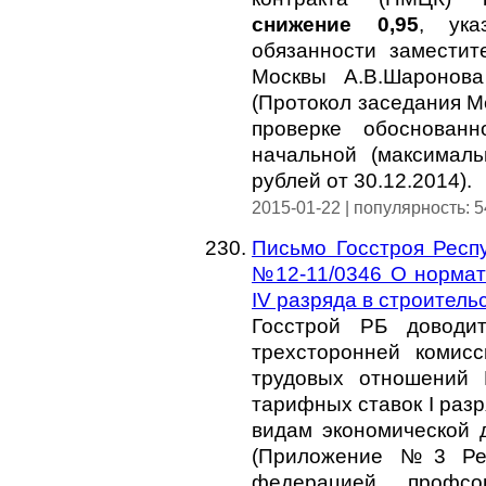
снижение 0,95
, ука
обязанности замести
Москвы А.В.Шаронова
(Протокол заседания М
проверке обоснованн
начальной (максималь
рублей от 30.12.2014).
2015-01-22 | популярность: 
Письмо Госстроя Респу
№12-11/0346 О нормат
IV разряда в строительст
Госстрой РБ доводит
трехсторонней комис
трудовых отношений 
тарифных ставок I раз
видам экономической д
(Приложение №3 Рес
федерацией профсо