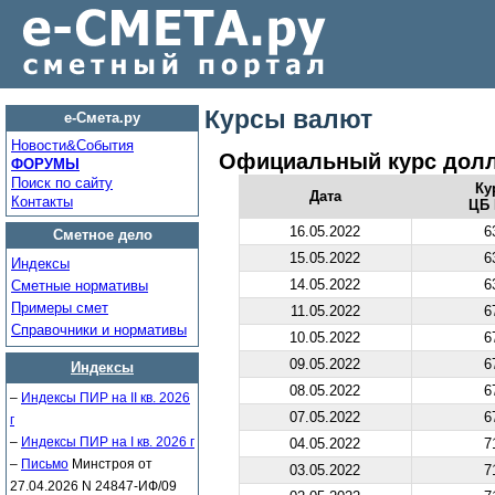
Курсы валют
е-Смета.ру
Новости&Cобытия
Официальный курс долл
ФОРУМЫ
Поиск по сайту
Ку
Дата
Контакты
ЦБ 
16.05.2022
6
Сметное дело
15.05.2022
6
Индексы
14.05.2022
6
Сметные нормативы
Примеры смет
11.05.2022
6
Справочники и нормативы
10.05.2022
6
09.05.2022
6
Индексы
08.05.2022
6
–
Индексы ПИР на II кв. 2026
07.05.2022
6
г
–
Индексы ПИР на I кв. 2026 г
04.05.2022
7
–
Письмо
Минстроя от
03.05.2022
7
27.04.2026 N 24847-ИФ/09